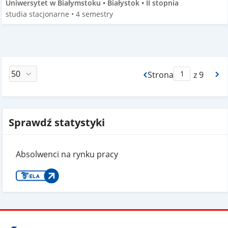
Uniwersytet w Białymstoku • Białystok • II stopnia
studia stacjonarne • 4 semestry
Strona
z 9
Max Strona Paginacj
Sprawdź statystyki
Absolwenci na rynku pracy