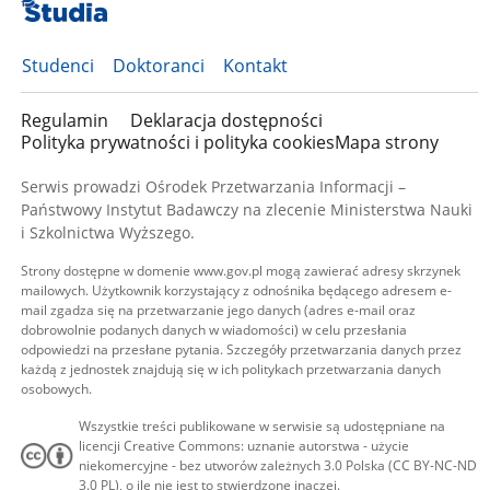
Studenci
Doktoranci
Kontakt
Regulamin
Deklaracja dostępności
Polityka prywatności i polityka cookies
Mapa strony
Serwis prowadzi Ośrodek Przetwarzania Informacji –
Państwowy Instytut Badawczy na zlecenie Ministerstwa Nauki
i Szkolnictwa Wyższego.
Strony dostępne w domenie www.gov.pl mogą zawierać adresy skrzynek
mailowych. Użytkownik korzystający z odnośnika będącego adresem e-
mail zgadza się na przetwarzanie jego danych (adres e-mail oraz
dobrowolnie podanych danych w wiadomości) w celu przesłania
odpowiedzi na przesłane pytania. Szczegóły przetwarzania danych przez
każdą z jednostek znajdują się w ich politykach przetwarzania danych
osobowych.
Wszystkie treści publikowane w serwisie są udostępniane na
licencji Creative Commons: uznanie autorstwa - użycie
niekomercyjne - bez utworów zależnych 3.0 Polska (CC BY-NC-ND
3.0 PL), o ile nie jest to stwierdzone inaczej.