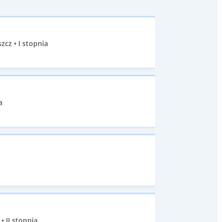
cz • I stopnia
a
 II stopnia