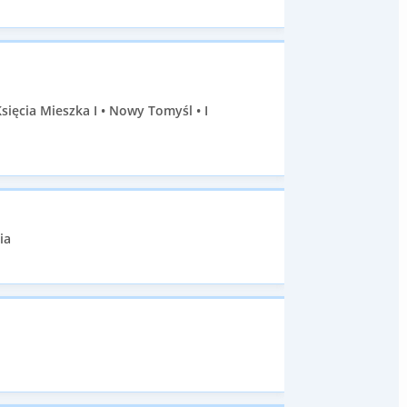
ęcia Mieszka I • Nowy Tomyśl • I
ia