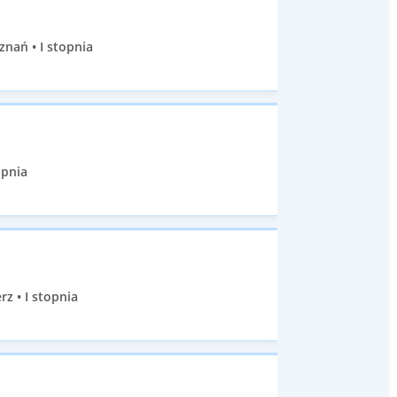
znań • I stopnia
opnia
z • I stopnia