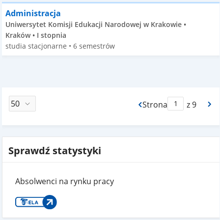
Administracja
Uniwersytet Komisji Edukacji Narodowej w Krakowie •
Kraków • I stopnia
studia stacjonarne • 6 semestrów
Strona
z 9
Max Strona Paginacj
Sprawdź statystyki
Absolwenci na rynku pracy