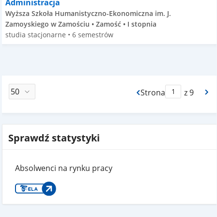
Administracja
Wyższa Szkoła Humanistyczno-Ekonomiczna im. J.
Zamoyskiego w Zamościu • Zamość • I stopnia
studia stacjonarne • 6 semestrów
Strona
z 9
Max Strona Paginacj
Sprawdź statystyki
Absolwenci na rynku pracy