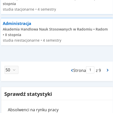
stopnia
studia stacjonarne • 4 semestry
Administracja
Akademia Handlowa Nauk Stosowanych w Radomiu • Radom
• II stopnia
studia niestacjonarne • 4 semestry
Strona
z 9
Max Strona Paginacj
Sprawdź statystyki
Absolwenci na rynku pracy