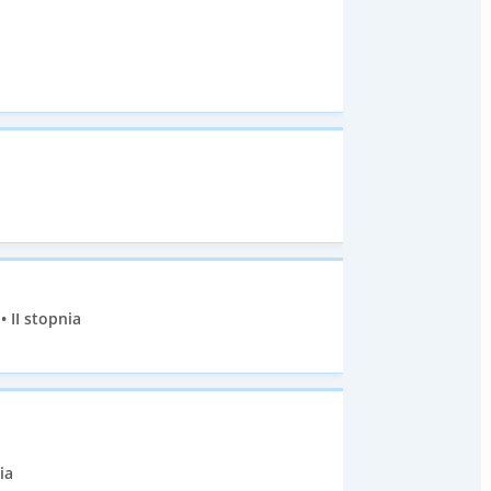
 II stopnia
ia