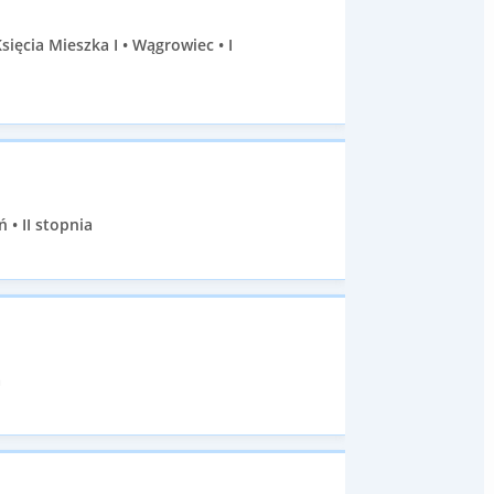
cia Mieszka I • Wągrowiec • I
 • II stopnia
a