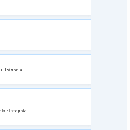
a
 II stopnia
la • I stopnia