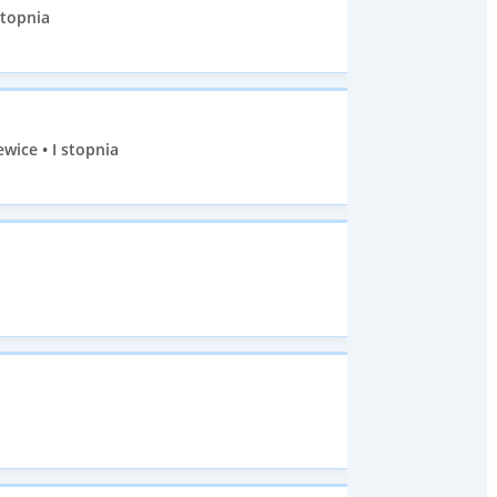
stopnia
ice • I stopnia