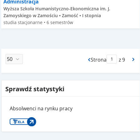
Administracja
Wyższa Szkoła Humanistyczno-Ekonomiczna im. J.
Zamoyskiego w Zamościu • Zamość • I stopnia
studia stacjonarne • 6 semestrów
Strona
z 9
Max Strona Paginacj
Sprawdź statystyki
Absolwenci na rynku pracy