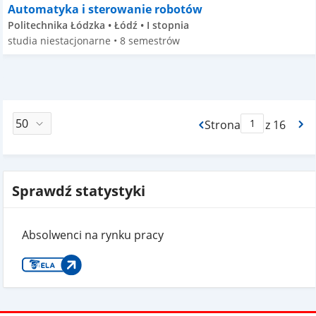
Automatyka i sterowanie robotów
Politechnika Łódzka • Łódź • I stopnia
studia niestacjonarne • 8 semestrów
Strona
z 16
Max Strona Paginacj
Sprawdź statystyki
Absolwenci na rynku pracy