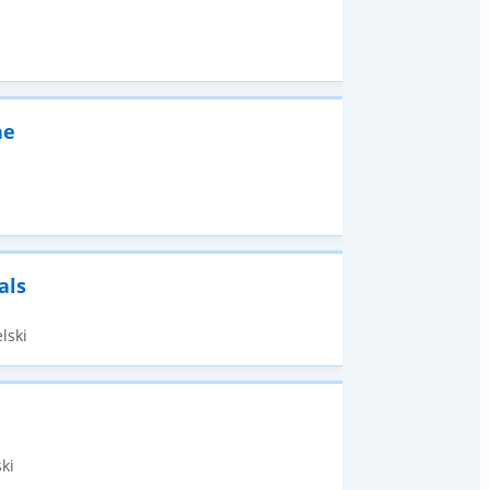
ne
als
lski
ki