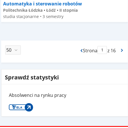
Automatyka i sterowanie robotów
Politechnika Łódzka • Łódź • II stopnia
studia stacjonarne • 3 semestry
Strona
z 16
Max Strona Paginacj
Sprawdź statystyki
Absolwenci na rynku pracy