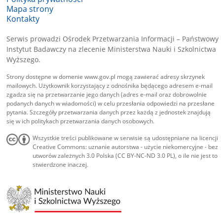
Mapa strony
Kontakty
Serwis prowadzi Ośrodek Przetwarzania Informacji – Państwowy
Instytut Badawczy na zlecenie Ministerstwa Nauki i Szkolnictwa
Wyższego.
Strony dostępne w domenie www.gov.pl mogą zawierać adresy skrzynek
mailowych. Użytkownik korzystający z odnośnika będącego adresem e-mail
zgadza się na przetwarzanie jego danych (adres e-mail oraz dobrowolnie
podanych danych w wiadomości) w celu przesłania odpowiedzi na przesłane
pytania. Szczegóły przetwarzania danych przez każdą z jednostek znajdują
się w ich politykach przetwarzania danych osobowych.
Wszystkie treści publikowane w serwisie są udostępniane na licencji
Creative Commons: uznanie autorstwa - użycie niekomercyjne - bez
utworów zależnych 3.0 Polska (CC BY-NC-ND 3.0 PL), o ile nie jest to
stwierdzone inaczej.