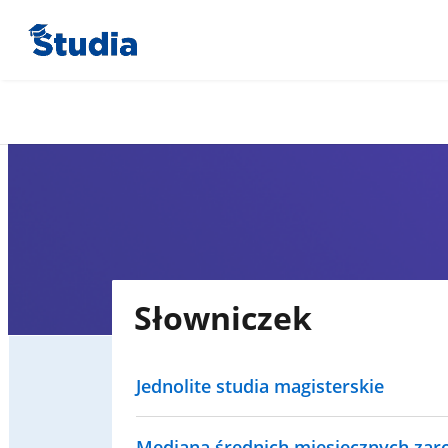
Słowniczek
Jednolite studia magisterskie
Mediana średnich miesięcznych za