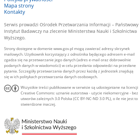
Mapa strony
Kontakty
Serwis prowadzi Ośrodek Przetwarzania Informacji – Państwowy
Instytut Badawczy na zlecenie Ministerstwa Nauki i Szkolnictwa
Wyższego.
Strony dostępne w domenie www.gov.pl mogą zawierać adresy skrzynek
mailowych. Użytkownik korzystający z odnośnika będącego adresem e-mail
zgadza się na przetwarzanie jego danych (adres e-mail oraz dobrowolnie
podanych danych w wiadomości) w celu przesłania odpowiedzi na przesłane
pytania. Szczegóły przetwarzania danych przez każdą z jednostek znajdują
się w ich politykach przetwarzania danych osobowych.
Wszystkie treści publikowane w serwisie są udostępniane na licencji
Creative Commons: uznanie autorstwa - użycie niekomercyjne - bez
utworów zależnych 3.0 Polska (CC BY-NC-ND 3.0 PL), o ile nie jest to
stwierdzone inaczej.