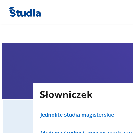
Słowniczek
Jednolite studia magisterskie
Mediana średnich miesięcznych za