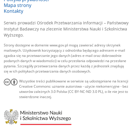
Mapa strony
Kontakty
Serwis prowadzi Ośrodek Przetwarzania Informacji – Państwowy
Instytut Badawczy na zlecenie Ministerstwa Nauki i Szkolnictwa
Wyższego.
Strony dostępne w domenie www.gov.pl mogą zawierać adresy skrzynek
mailowych. Użytkownik korzystający z odnośnika będącego adresem e-mail
zgadza się na przetwarzanie jego danych (adres e-mail oraz dobrowolnie
podanych danych w wiadomości) w celu przesłania odpowiedzi na przesłane
pytania. Szczegóły przetwarzania danych przez każdą z jednostek znajdują
się w ich politykach przetwarzania danych osobowych.
Wszystkie treści publikowane w serwisie są udostępniane na licencji
Creative Commons: uznanie autorstwa - użycie niekomercyjne - bez
utworów zależnych 3.0 Polska (CC BY-NC-ND 3.0 PL), o ile nie jest to
stwierdzone inaczej.