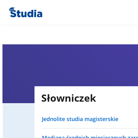
Słowniczek
Jednolite studia magisterskie
Mediana średnich miesięcznych za