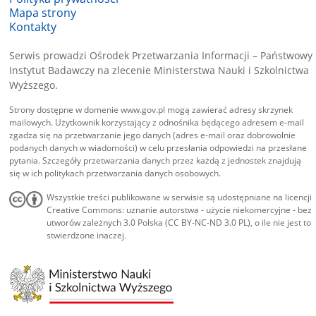
Mapa strony
Kontakty
Serwis prowadzi Ośrodek Przetwarzania Informacji – Państwowy
Instytut Badawczy na zlecenie Ministerstwa Nauki i Szkolnictwa
Wyższego.
Strony dostępne w domenie www.gov.pl mogą zawierać adresy skrzynek
mailowych. Użytkownik korzystający z odnośnika będącego adresem e-mail
zgadza się na przetwarzanie jego danych (adres e-mail oraz dobrowolnie
podanych danych w wiadomości) w celu przesłania odpowiedzi na przesłane
pytania. Szczegóły przetwarzania danych przez każdą z jednostek znajdują
się w ich politykach przetwarzania danych osobowych.
Wszystkie treści publikowane w serwisie są udostępniane na licencji
Creative Commons: uznanie autorstwa - użycie niekomercyjne - bez
utworów zależnych 3.0 Polska (CC BY-NC-ND 3.0 PL), o ile nie jest to
stwierdzone inaczej.