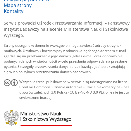
Mapa strony
Kontakty
Serwis prowadzi Ośrodek Przetwarzania Informacji – Państwowy
Instytut Badawczy na zlecenie Ministerstwa Nauki i Szkolnictwa
Wyższego.
Strony dostępne w domenie www.gov.pl mogą zawierać adresy skrzynek
mailowych. Użytkownik korzystający z odnośnika będącego adresem e-mail
zgadza się na przetwarzanie jego danych (adres e-mail oraz dobrowolnie
podanych danych w wiadomości) w celu przesłania odpowiedzi na przesłane
pytania. Szczegóły przetwarzania danych przez każdą z jednostek znajdują
się w ich politykach przetwarzania danych osobowych.
Wszystkie treści publikowane w serwisie są udostępniane na licencji
Creative Commons: uznanie autorstwa - użycie niekomercyjne - bez
utworów zależnych 3.0 Polska (CC BY-NC-ND 3.0 PL), o ile nie jest to
stwierdzone inaczej.