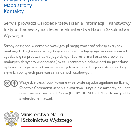
Mapa strony
Kontakty
Serwis prowadzi Ośrodek Przetwarzania Informacji – Państwowy
Instytut Badawczy na zlecenie Ministerstwa Nauki i Szkolnictwa
Wyższego.
Strony dostępne w domenie www.gov.pl mogą zawierać adresy skrzynek
mailowych. Użytkownik korzystający z odnośnika będącego adresem e-mail
zgadza się na przetwarzanie jego danych (adres e-mail oraz dobrowolnie
podanych danych w wiadomości) w celu przesłania odpowiedzi na przesłane
pytania. Szczegóły przetwarzania danych przez każdą z jednostek znajdują
się w ich politykach przetwarzania danych osobowych.
Wszystkie treści publikowane w serwisie są udostępniane na licencji
Creative Commons: uznanie autorstwa - użycie niekomercyjne - bez
utworów zależnych 3.0 Polska (CC BY-NC-ND 3.0 PL), o ile nie jest to
stwierdzone inaczej.