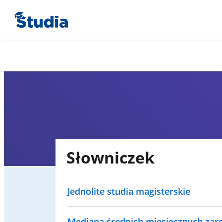
Słowniczek
Jednolite studia magisterskie
Mediana średnich miesięcznych za