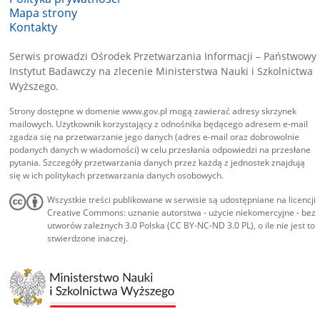
Mapa strony
Kontakty
Serwis prowadzi Ośrodek Przetwarzania Informacji – Państwowy
Instytut Badawczy na zlecenie Ministerstwa Nauki i Szkolnictwa
Wyższego.
Strony dostępne w domenie www.gov.pl mogą zawierać adresy skrzynek
mailowych. Użytkownik korzystający z odnośnika będącego adresem e-mail
zgadza się na przetwarzanie jego danych (adres e-mail oraz dobrowolnie
podanych danych w wiadomości) w celu przesłania odpowiedzi na przesłane
pytania. Szczegóły przetwarzania danych przez każdą z jednostek znajdują
się w ich politykach przetwarzania danych osobowych.
Wszystkie treści publikowane w serwisie są udostępniane na licencji
Creative Commons: uznanie autorstwa - użycie niekomercyjne - bez
utworów zależnych 3.0 Polska (CC BY-NC-ND 3.0 PL), o ile nie jest to
stwierdzone inaczej.