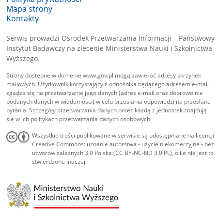
Mapa strony
Kontakty
Serwis prowadzi Ośrodek Przetwarzania Informacji – Państwowy
Instytut Badawczy na zlecenie Ministerstwa Nauki i Szkolnictwa
Wyższego.
Strony dostępne w domenie www.gov.pl mogą zawierać adresy skrzynek
mailowych. Użytkownik korzystający z odnośnika będącego adresem e-mail
zgadza się na przetwarzanie jego danych (adres e-mail oraz dobrowolnie
podanych danych w wiadomości) w celu przesłania odpowiedzi na przesłane
pytania. Szczegóły przetwarzania danych przez każdą z jednostek znajdują
się w ich politykach przetwarzania danych osobowych.
Wszystkie treści publikowane w serwisie są udostępniane na licencji
Creative Commons: uznanie autorstwa - użycie niekomercyjne - bez
utworów zależnych 3.0 Polska (CC BY-NC-ND 3.0 PL), o ile nie jest to
stwierdzone inaczej.