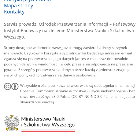
Mapa strony
Kontakty
Serwis prowadzi Ośrodek Przetwarzania Informacji – Państwowy
Instytut Badawczy na zlecenie Ministerstwa Nauki i Szkolnictwa
Wyższego.
Strony dostępne w domenie www.gov.pl mogą zawierać adresy skrzynek
mailowych. Użytkownik korzystający z odnośnika będącego adresem e-mail
zgadza się na przetwarzanie jego danych (adres e-mail oraz dobrowolnie
podanych danych w wiadomości) w celu przesłania odpowiedzi na przesłane
pytania. Szczegóły przetwarzania danych przez każdą z jednostek znajdują
się w ich politykach przetwarzania danych osobowych.
Wszystkie treści publikowane w serwisie są udostępniane na licencji
Creative Commons: uznanie autorstwa - użycie niekomercyjne - bez
utworów zależnych 3.0 Polska (CC BY-NC-ND 3.0 PL), o ile nie jest to
stwierdzone inaczej.