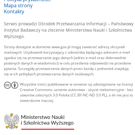
Mapa strony
Kontakty
Serwis prowadzi Ośrodek Przetwarzania Informacji – Państwowy
Instytut Badawczy na zlecenie Ministerstwa Nauki i Szkolnictwa
Wyższego.
Strony dostępne w domenie www.gov.pl mogą zawierać adresy skrzynek
mailowych. Użytkownik korzystający z odnośnika będącego adresem e-mail
zgadza się na przetwarzanie jego danych (adres e-mail oraz dobrowolnie
podanych danych w wiadomości) w celu przesłania odpowiedzi na przesłane
pytania. Szczegóły przetwarzania danych przez każdą z jednostek znajdują
się w ich politykach przetwarzania danych osobowych.
Wszystkie treści publikowane w serwisie są udostępniane na licencji
Creative Commons: uznanie autorstwa - użycie niekomercyjne - bez
utworów zależnych 3.0 Polska (CC BY-NC-ND 3.0 PL), o ile nie jest to
stwierdzone inaczej.