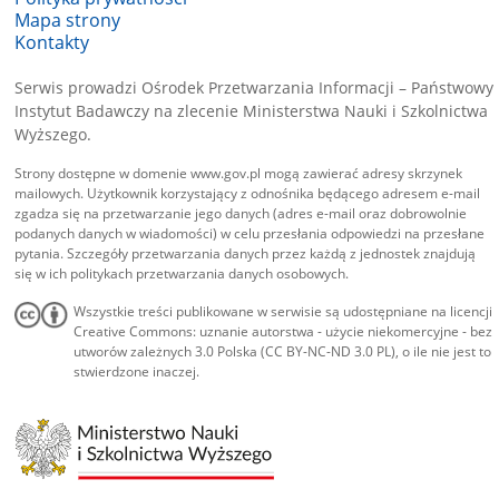
Mapa strony
Kontakty
Serwis prowadzi Ośrodek Przetwarzania Informacji – Państwowy
Instytut Badawczy na zlecenie Ministerstwa Nauki i Szkolnictwa
Wyższego.
Strony dostępne w domenie www.gov.pl mogą zawierać adresy skrzynek
mailowych. Użytkownik korzystający z odnośnika będącego adresem e-mail
zgadza się na przetwarzanie jego danych (adres e-mail oraz dobrowolnie
podanych danych w wiadomości) w celu przesłania odpowiedzi na przesłane
pytania. Szczegóły przetwarzania danych przez każdą z jednostek znajdują
się w ich politykach przetwarzania danych osobowych.
Wszystkie treści publikowane w serwisie są udostępniane na licencji
Creative Commons: uznanie autorstwa - użycie niekomercyjne - bez
utworów zależnych 3.0 Polska (CC BY-NC-ND 3.0 PL), o ile nie jest to
stwierdzone inaczej.