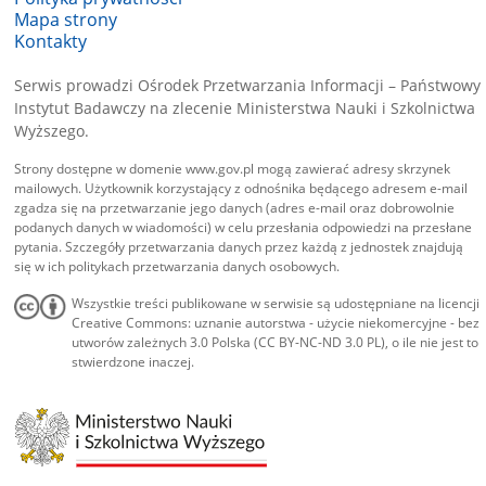
Mapa strony
Kontakty
Serwis prowadzi Ośrodek Przetwarzania Informacji – Państwowy
Instytut Badawczy na zlecenie Ministerstwa Nauki i Szkolnictwa
Wyższego.
Strony dostępne w domenie www.gov.pl mogą zawierać adresy skrzynek
mailowych. Użytkownik korzystający z odnośnika będącego adresem e-mail
zgadza się na przetwarzanie jego danych (adres e-mail oraz dobrowolnie
podanych danych w wiadomości) w celu przesłania odpowiedzi na przesłane
pytania. Szczegóły przetwarzania danych przez każdą z jednostek znajdują
się w ich politykach przetwarzania danych osobowych.
Wszystkie treści publikowane w serwisie są udostępniane na licencji
Creative Commons: uznanie autorstwa - użycie niekomercyjne - bez
utworów zależnych 3.0 Polska (CC BY-NC-ND 3.0 PL), o ile nie jest to
stwierdzone inaczej.