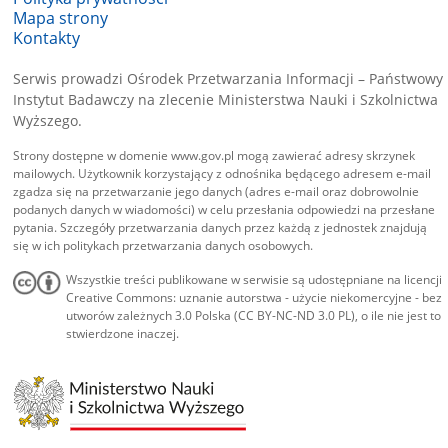
Mapa strony
Kontakty
Serwis prowadzi Ośrodek Przetwarzania Informacji – Państwowy
Instytut Badawczy na zlecenie Ministerstwa Nauki i Szkolnictwa
Wyższego.
Strony dostępne w domenie www.gov.pl mogą zawierać adresy skrzynek
mailowych. Użytkownik korzystający z odnośnika będącego adresem e-mail
zgadza się na przetwarzanie jego danych (adres e-mail oraz dobrowolnie
podanych danych w wiadomości) w celu przesłania odpowiedzi na przesłane
pytania. Szczegóły przetwarzania danych przez każdą z jednostek znajdują
się w ich politykach przetwarzania danych osobowych.
Wszystkie treści publikowane w serwisie są udostępniane na licencji
Creative Commons: uznanie autorstwa - użycie niekomercyjne - bez
utworów zależnych 3.0 Polska (CC BY-NC-ND 3.0 PL), o ile nie jest to
stwierdzone inaczej.