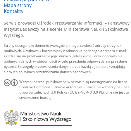
Mapa strony
Kontakty
Serwis prowadzi Ośrodek Przetwarzania Informacji – Państwowy
Instytut Badawczy na zlecenie Ministerstwa Nauki i Szkolnictwa
Wyższego.
Strony dostępne w domenie www.gov.pl mogą zawierać adresy skrzynek
mailowych. Użytkownik korzystający z odnośnika będącego adresem e-mail
zgadza się na przetwarzanie jego danych (adres e-mail oraz dobrowolnie
podanych danych w wiadomości) w celu przesłania odpowiedzi na przesłane
pytania. Szczegóły przetwarzania danych przez każdą z jednostek znajdują
się w ich politykach przetwarzania danych osobowych.
Wszystkie treści publikowane w serwisie są udostępniane na licencji
Creative Commons: uznanie autorstwa - użycie niekomercyjne - bez
utworów zależnych 3.0 Polska (CC BY-NC-ND 3.0 PL), o ile nie jest to
stwierdzone inaczej.