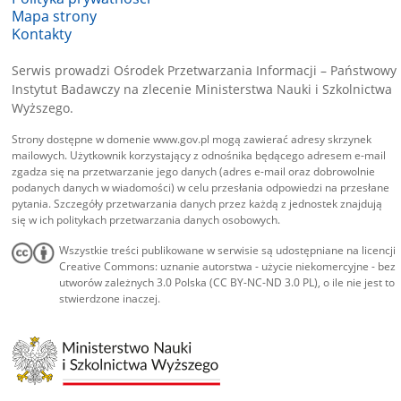
Mapa strony
Kontakty
Serwis prowadzi Ośrodek Przetwarzania Informacji – Państwowy
Instytut Badawczy na zlecenie Ministerstwa Nauki i Szkolnictwa
Wyższego.
Strony dostępne w domenie www.gov.pl mogą zawierać adresy skrzynek
mailowych. Użytkownik korzystający z odnośnika będącego adresem e-mail
zgadza się na przetwarzanie jego danych (adres e-mail oraz dobrowolnie
podanych danych w wiadomości) w celu przesłania odpowiedzi na przesłane
pytania. Szczegóły przetwarzania danych przez każdą z jednostek znajdują
się w ich politykach przetwarzania danych osobowych.
Wszystkie treści publikowane w serwisie są udostępniane na licencji
Creative Commons: uznanie autorstwa - użycie niekomercyjne - bez
utworów zależnych 3.0 Polska (CC BY-NC-ND 3.0 PL), o ile nie jest to
stwierdzone inaczej.