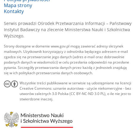
Mapa strony
Kontakty
Serwis prowadzi Ośrodek Przetwarzania Informacji – Państwowy
Instytut Badawczy na zlecenie Ministerstwa Nauki i Szkolnictwa
Wyższego.
Strony dostępne w domenie www.gov.pl mogą zawierać adresy skrzynek
mailowych. Użytkownik korzystający z odnośnika będącego adresem e-mail
zgadza się na przetwarzanie jego danych (adres e-mail oraz dobrowolnie
podanych danych w wiadomości) w celu przesłania odpowiedzi na przesłane
pytania. Szczegóły przetwarzania danych przez każdą z jednostek znajdują
się w ich politykach przetwarzania danych osobowych.
Wszystkie treści publikowane w serwisie są udostępniane na licencji
Creative Commons: uznanie autorstwa - użycie niekomercyjne - bez
utworów zależnych 3.0 Polska (CC BY-NC-ND 3.0 PL), o ile nie jest to
stwierdzone inaczej.