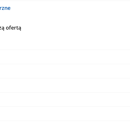
rzne
zą ofertą