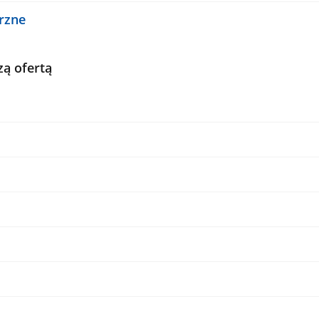
rzne
zą ofertą