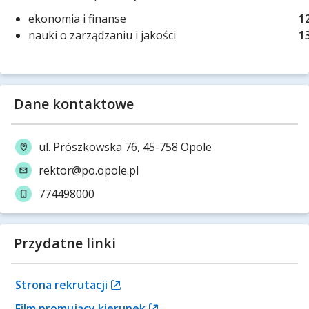
ekonomia i finanse
1
nauki o zarządzaniu i jakości
1
Dane kontaktowe
ul. Prószkowska 76, 45-758 Opole
rektor@po.opole.pl
774498000
Przydatne linki
Strona rekrutacji
Film promujący kierunek