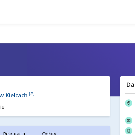
Da
w Kielcach
ie
Rekrutacja
Opłaty