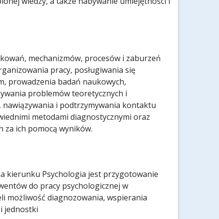
bionej wiedzy, a także nabywanie umiejętności i
kowań, mechanizmów, procesów i zaburzeń
rganizowania pracy, posługiwania się
ym, prowadzenia badań naukowych,
zywania problemów teoretycznych i
i, nawiązywania i podtrzymywania kontaktu
wiednimi metodami diagnostycznymi oraz
h za ich pomocą wyników.
na kierunku Psychologia jest przygotowanie
lwentów do pracy psychologicznej w
eli możliwość diagnozowania, wspierania
 jednostki