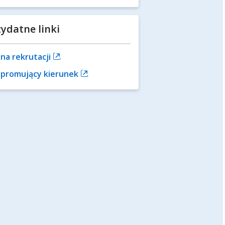
zydatne linki
na rekrutacji
m promujący kierunek