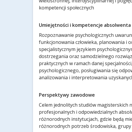
wielostronnej, interdyscyplinarnej i pogłę
kompetencji społecznych
Umiejętności i kompetencje absolwenta
Rozpoznawanie psychologicznych uwarun
funkcjonowania człowieka, planowania i o
specjalistycznym językiem psychologiczn
dostrzegania oraz samodzielnego rozwią
praktycznych w ramach danej specjalnośc
psychologicznego, posługiwania się odpo
analizowania i interpretowania uzyskanyc
Perspektywy zawodowe
Celem jednolitych studiów magisterskich 
profesjonalnych i odpowiedzialnych abso
różnorodnych instytucjach, gdzie będą mi
różnorodnych potrzeb środowiska, grupy i