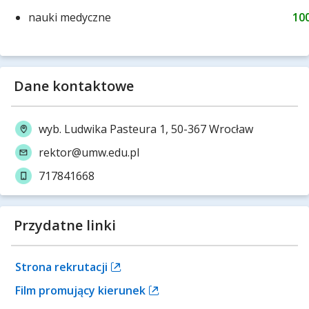
nauki medyczne
10
Dane kontaktowe
wyb. Ludwika Pasteura 1, 50-367 Wrocław
rektor@umw.edu.pl
717841668
Przydatne linki
Strona rekrutacji
Film promujący kierunek