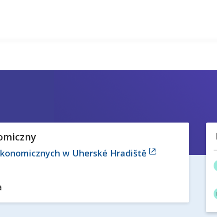
omiczny
 Ekonomicznych w Uherské Hradiště
a