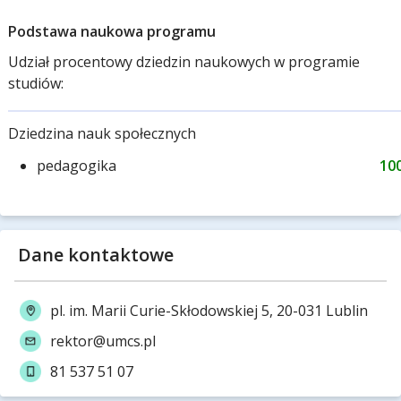
Podstawa naukowa programu
Udział procentowy dziedzin naukowych w programie
studiów:
Dziedzina nauk społecznych
pedagogika
10
Dane kontaktowe
pl. im. Marii Curie-Skłodowskiej 5, 20-031 Lublin
rektor@umcs.pl
81 537 51 07