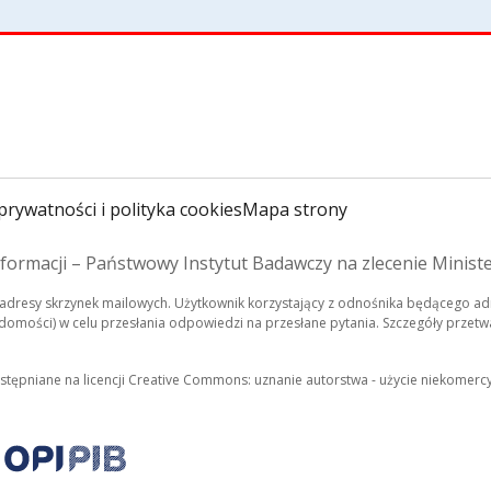
prywatności i polityka cookies
Mapa strony
formacji – Państwowy Instytut Badawczy na zlecenie Minist
dresy skrzynek mailowych. Użytkownik korzystający z odnośnika będącego adr
mości) w celu przesłania odpowiedzi na przesłane pytania. Szczegóły przetwa
ostępniane na licencji Creative Commons: uznanie autorstwa - użycie niekomerc