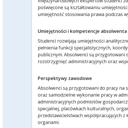
międzynarodowych ekspertów studenci zd
poświęcone są kształtowaniu umiejętności
umiejętność stosowania prawa podczas wy
Umiejętności i kompetencje absolwenta
Studenci rozwijają umiejętności analitycz
pełnienia funkcji specjalistycznych, koor
publicznym. Absolwenci są przygotowani 
rozstrzygnięć administracyjnych oraz współ
Perspektywy zawodowe
Absolwenci są przygotowani do pracy na s
oraz samodzielne wykonanie pracy w admi
administracyjnych podmiotów gospodarczyc
specjalnej, placówkach kulturalnych, organ
przedstawicielstwach współpracujących z k
organami.