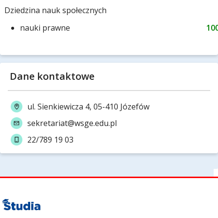
Dziedzina nauk społecznych
nauki prawne
10
Dane kontaktowe
ul. Sienkiewicza 4, 05-410 Józefów
sekretariat@wsge.edu.pl
22/789 19 03