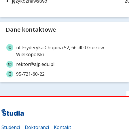
językoznawstwo
2
Dane kontaktowe
ul. Fryderyka Chopina 52, 66-400 Gorzów
Wielkopolski
rektor@ajp.edu.pl
95-721-60-22
Studenci
Doktoranci
Kontakt