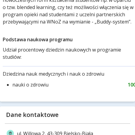
nowoczesnych form kształcenia studentów np. w oparciu
o tzw. blended learning, czy też możliwości włączenia się w
program opieki nad studentami z uczelni partnerskich
przebywającymi na WNoZ na wymianie - „Buddy-system”.
Podstawa naukowa programu
Udział procentowy dziedzin naukowych w programie
studiów:
Dziedzina nauk medycznych i nauk o zdrowiu
nauki o zdrowiu
10
Dane kontaktowe
ul. Willowa 2, 43-309 Bielsko-Biała