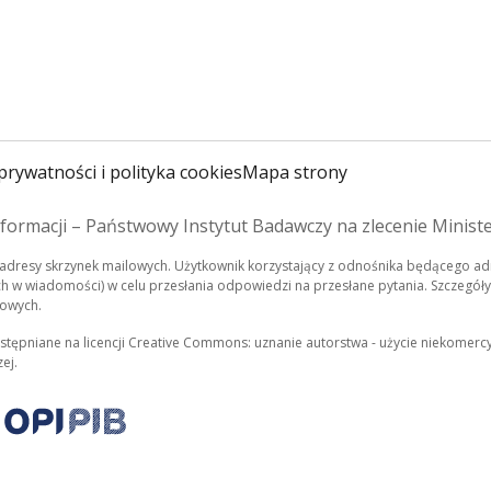
prywatności i polityka cookies
Mapa strony
formacji – Państwowy Instytut Badawczy na zlecenie Minist
dresy skrzynek mailowych. Użytkownik korzystający z odnośnika będącego adr
 w wiadomości) w celu przesłania odpowiedzi na przesłane pytania. Szczegóły
bowych.
stępniane na licencji Creative Commons: uznanie autorstwa - użycie niekomercy
ej.