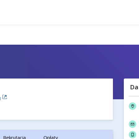
Da
u
Rekrutacja
Opłaty