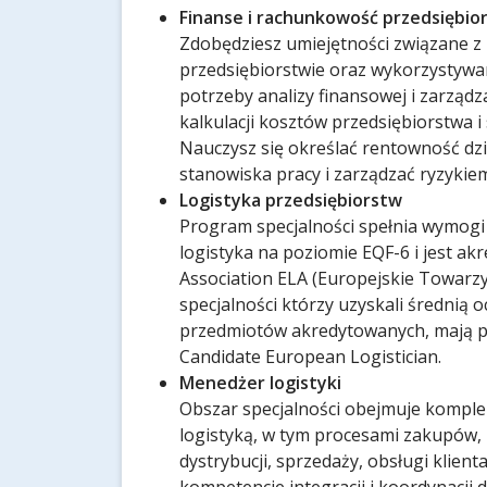
Finanse i rachunkowość przedsiębio
Zdobędziesz umiejętności związane 
przedsiębiorstwie oraz wykorzystywa
potrzeby analizy finansowej i zarząd
kalkulacji kosztów przedsiębiorstwa 
Nauczysz się określać rentowność dzi
stanowiska pracy i zarządzać ryzykie
Logistyka przedsiębiorstw
Program specjalności spełnia wymogi
logistyka na poziomie EQF-6 i jest a
Association ELA (Europejskie Towarzy
specjalności którzy uzyskali średnią o
przedmiotów akredytowanych, mają pr
Candidate European Logistician.
Menedżer logistyki
Obszar specjalności obejmuje komple
logistyką, w tym procesami zakupów,
dystrybucji, sprzedaży, obsługi klient