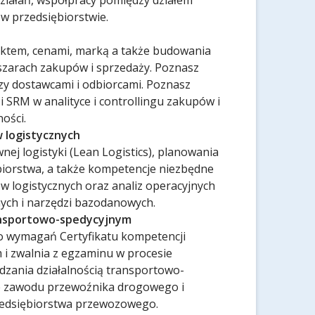
działań, współpracy pomiędzy działem
 w przedsiębiorstwie.
ktem, cenami, marką a także budowania
szarach zakupów i sprzedaży. Poznasz
zy dostawcami i odbiorcami. Poznasz
SRM w analityce i controllingu zakupów i
ości.
 logistycznych
ej logistyki (Lean Logistics), planowania
biorstwa, a także kompetencje niezbędne
 logistycznych oraz analiz operacyjnych
nych i narzędzi bazodanowych.
ansportowo-spedycyjnym
o wymagań Certyfikatu kompetencji
i zwalnia z egzaminu w procesie
ządzania działalnością transportowo-
e zawodu przewoźnika drogowego i
rzedsiębiorstwa przewozowego.