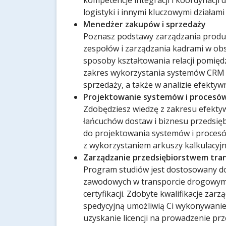
kompetencje integracji i koordynacji 
logistyki i innymi kluczowymi działami
Menedżer zakupów i sprzedaży
Poznasz podstawy zarządzania produ
zespołów i zarządzania kadrami w ob
sposoby kształtowania relacji pomięd
zakres wykorzystania systemów CRM i 
sprzedaży, a także w analizie efektywn
Projektowanie systemów i procesów
Zdobędziesz wiedzę z zakresu efektywn
łańcuchów dostaw i biznesu przedsię
do projektowania systemów i procesów
z wykorzystaniem arkuszy kalkulacyj
Zarządzanie przedsiębiorstwem tr
Program studiów jest dostosowany d
zawodowych w transporcie drogowym 
certyfikacji. Zdobyte kwalifikacje zar
spedycyjną umożliwią Ci wykonywani
uzyskanie licencji na prowadzenie p