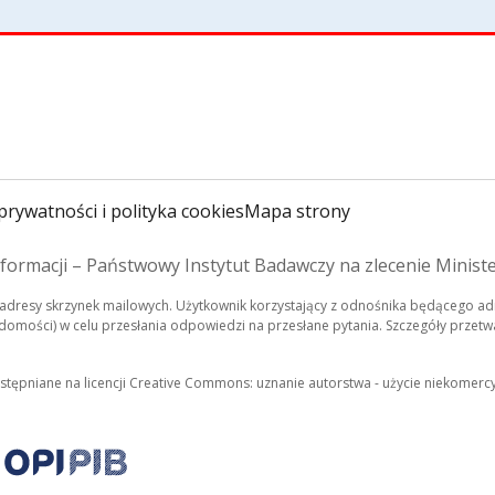
prywatności i polityka cookies
Mapa strony
formacji – Państwowy Instytut Badawczy na zlecenie Minist
dresy skrzynek mailowych. Użytkownik korzystający z odnośnika będącego adr
mości) w celu przesłania odpowiedzi na przesłane pytania. Szczegóły przetwa
ostępniane na licencji Creative Commons: uznanie autorstwa - użycie niekomerc