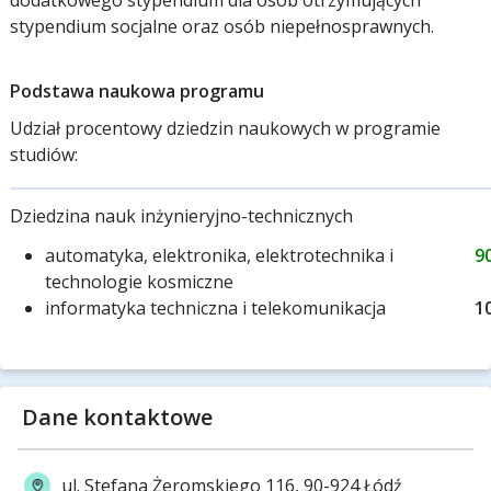
dodatkowego stypendium dla osób otrzymujących
stypendium socjalne oraz osób niepełnosprawnych.
Podstawa naukowa programu
Udział procentowy dziedzin naukowych w programie
studiów:
Dziedzina nauk inżynieryjno-technicznych
automatyka, elektronika, elektrotechnika i
9
technologie kosmiczne
informatyka techniczna i telekomunikacja
1
Dane kontaktowe
ul. Stefana Żeromskiego 116, 90-924 Łódź