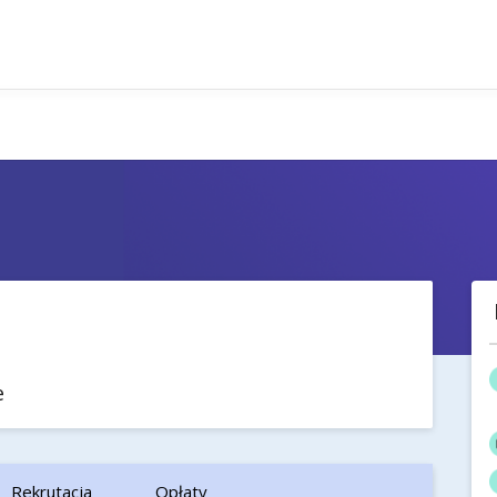
e
Rekrutacja
Opłaty