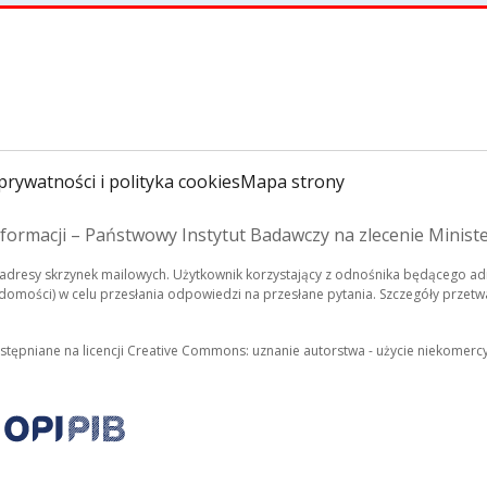
prywatności i polityka cookies
Mapa strony
formacji – Państwowy Instytut Badawczy na zlecenie Minist
dresy skrzynek mailowych. Użytkownik korzystający z odnośnika będącego adr
mości) w celu przesłania odpowiedzi na przesłane pytania. Szczegóły przetwa
ostępniane na licencji Creative Commons: uznanie autorstwa - użycie niekomerc