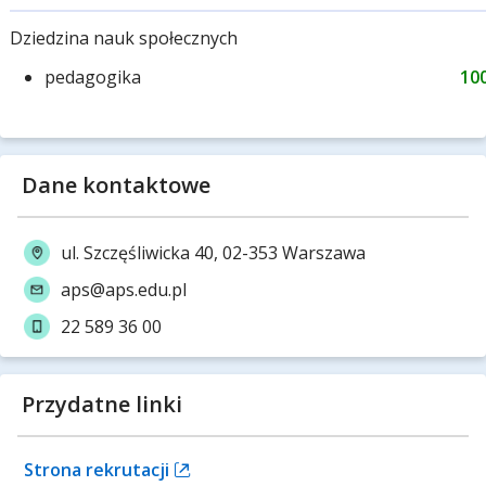
Dziedzina nauk społecznych
pedagogika
10
Dane kontaktowe
ul. Szczęśliwicka 40, 02-353 Warszawa
aps@aps.edu.pl
22 589 36 00
Przydatne linki
Strona rekrutacji