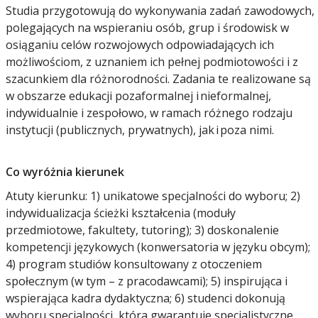
Studia przygotowują do wykonywania zadań zawodowych,
polegających na wspieraniu osób, grup i środowisk w
osiąganiu celów rozwojowych odpowiadających ich
możliwościom, z uznaniem ich pełnej podmiotowości i z
szacunkiem dla różnorodności. Zadania te realizowane są
w obszarze edukacji pozaformalnej i nieformalnej,
indywidualnie i zespołowo, w ramach różnego rodzaju
instytucji (publicznych, prywatnych), jak i poza nimi.
Co wyróżnia kierunek
Atuty kierunku: 1) unikatowe specjalności do wyboru; 2)
indywidualizacja ścieżki kształcenia (moduły
przedmiotowe, fakultety, tutoring); 3) doskonalenie
kompetencji językowych (konwersatoria w języku obcym);
4) program studiów konsultowany z otoczeniem
społecznym (w tym – z pracodawcami); 5) inspirująca i
wspierająca kadra dydaktyczna; 6) studenci dokonują
wyboru specjalności, która gwarantuje specjalistyczne