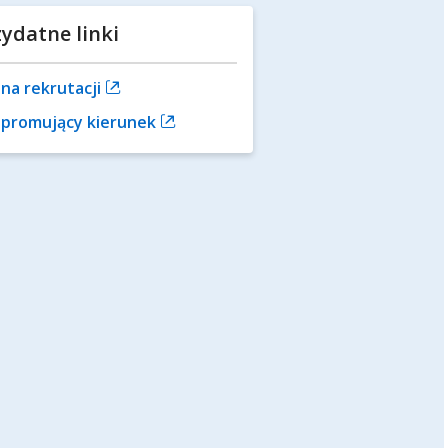
zydatne linki
na rekrutacji
m promujący kierunek