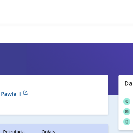
Da
 Pawła II
Rekrutacja
Opłaty