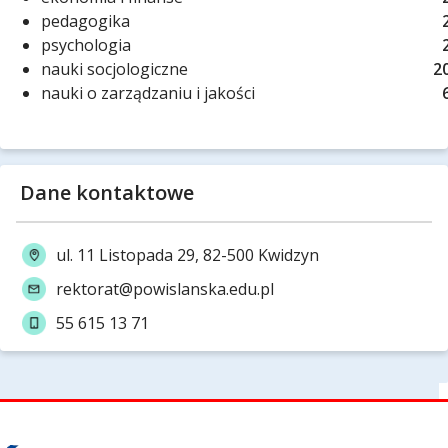
pedagogika
psychologia
nauki socjologiczne
2
nauki o zarządzaniu i jakości
Dane kontaktowe
ul. 11 Listopada 29, 82-500 Kwidzyn
rektorat@powislanska.edu.pl
55 615 13 71