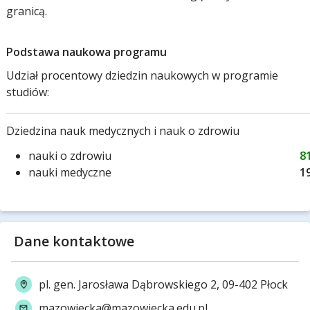
granicą.
Podstawa naukowa programu
Udział procentowy dziedzin naukowych w programie
studiów:
Dziedzina nauk medycznych i nauk o zdrowiu
nauki o zdrowiu
8
nauki medyczne
1
Dane kontaktowe
pl. gen. Jarosława Dąbrowskiego 2, 09-402 Płock
mazowiecka@mazowiecka.edu.pl